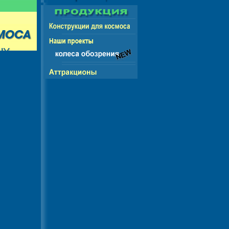
СНГ - ЕВРОПА - АМЕРИКА - АЗИЯ - АФРИКА