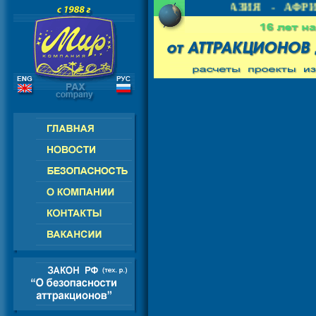
 - СНГ - ЕВРОПА - АМЕРИКА - АЗИЯ - АФРИК