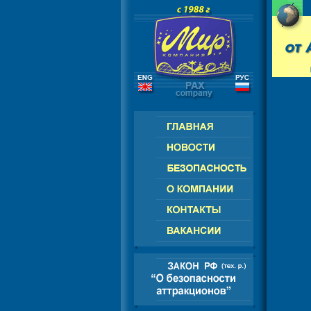
РОССИЯ - СНГ - ЕВРОПА - АМЕРИК