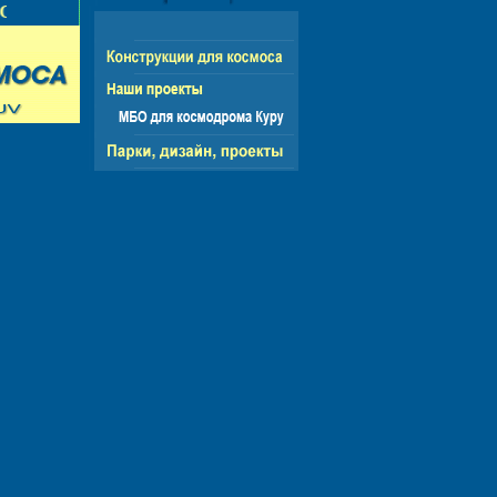
НГ - ЕВРОПА - АМЕРИКА - АЗИЯ - АФРИКА