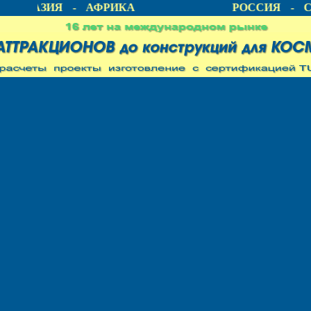
А - АЗИЯ - АФРИКА
РОССИЯ - С