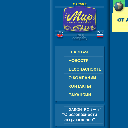
РОССИЯ - СНГ - ЕВРОПА - АМЕРИК