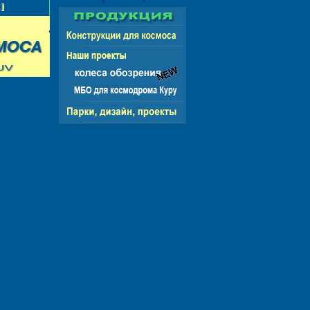
НГ - ЕВРОПА - АМЕРИКА - АЗИЯ - АФРИКА