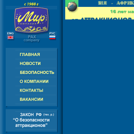
- СНГ - ЕВРОПА - АМЕРИКА - АЗИЯ - АФРИКА