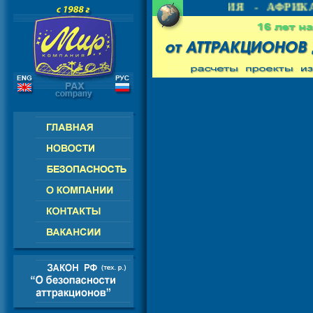
 СНГ - ЕВРОПА - АМЕРИКА - АЗИЯ - АФРИКА