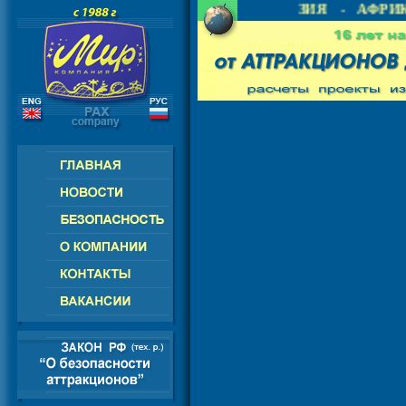
- СНГ - ЕВРОПА - АМЕРИКА - АЗИЯ - АФРИК