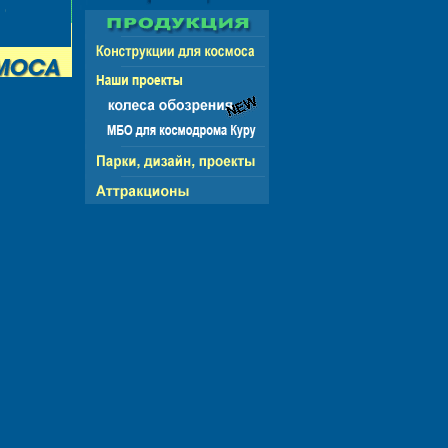
СНГ - ЕВРОПА - АМЕРИКА - АЗИЯ - АФРИКА