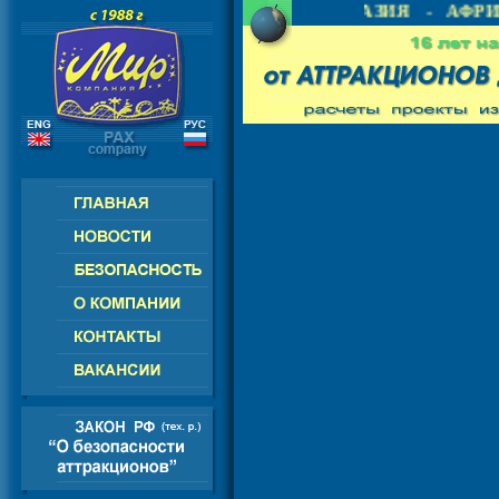
 - СНГ - ЕВРОПА - АМЕРИКА - АЗИЯ - АФРИК