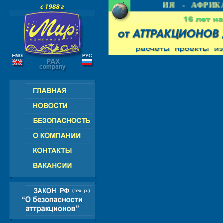
 СНГ - ЕВРОПА - АМЕРИКА - АЗИЯ - АФРИКА