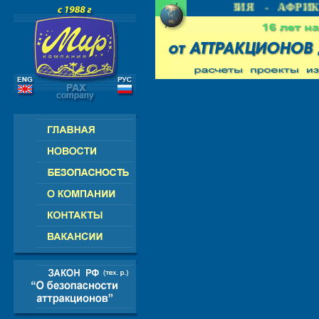
- СНГ - ЕВРОПА - АМЕРИКА - АЗИЯ - АФРИКА