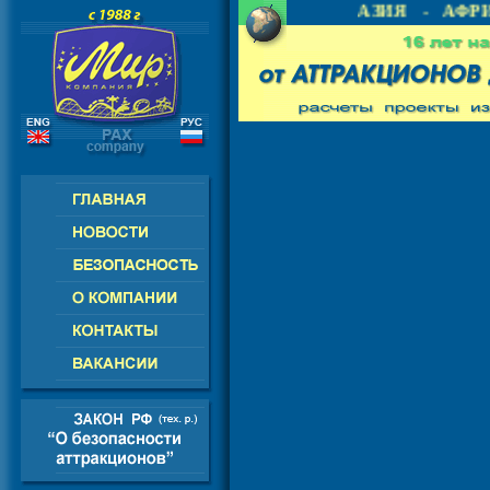
 - СНГ - ЕВРОПА - АМЕРИКА - АЗИЯ - АФРИ