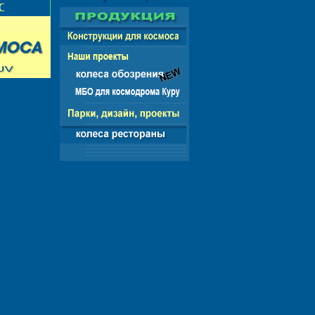
ИЯ - СНГ - ЕВРОПА - АМЕРИКА - АЗИЯ - АФ