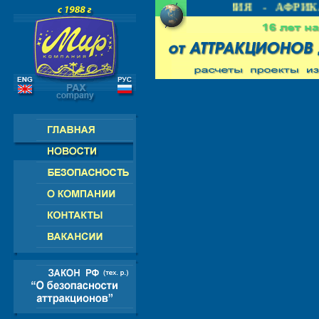
- СНГ - ЕВРОПА - АМЕРИКА - АЗИЯ - АФРИКА