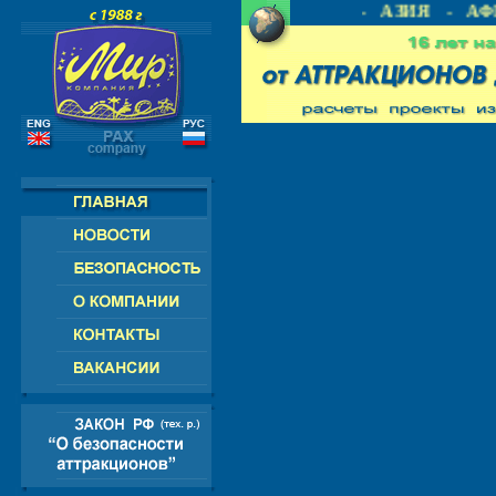
Я - СНГ - ЕВРОПА - АМЕРИКА - АЗИЯ - АФР