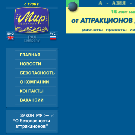
СИЯ - СНГ - ЕВРОПА - АМЕРИКА - АЗИЯ - А