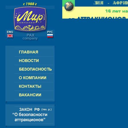
- СНГ - ЕВРОПА - АМЕРИКА - АЗИЯ - АФРИК