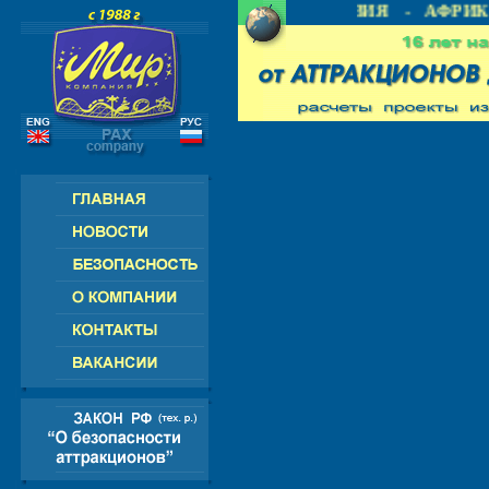
 СНГ - ЕВРОПА - АМЕРИКА - АЗИЯ - АФРИКА