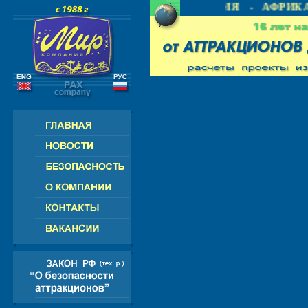
 СНГ - ЕВРОПА - АМЕРИКА - АЗИЯ - АФРИКА