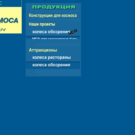
НГ - ЕВРОПА - АМЕРИКА - АЗИЯ - АФРИКА