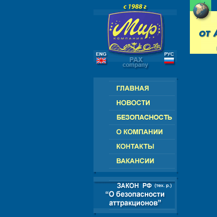
РОССИЯ - СНГ - ЕВРОПА - АМЕРИК