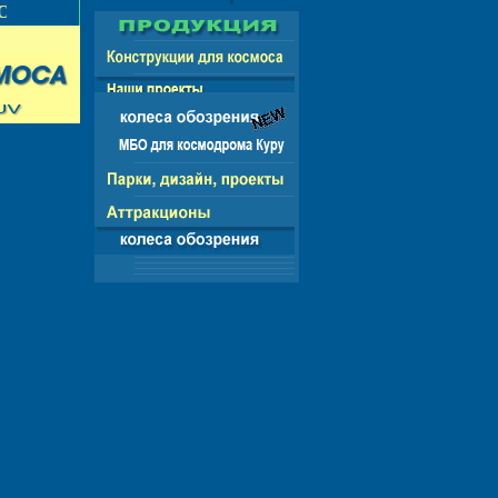
НГ - ЕВРОПА - АМЕРИКА - АЗИЯ - АФРИКА