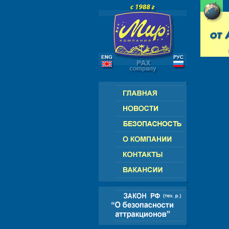
РОССИЯ - СНГ - ЕВРОПА - АМЕРИК