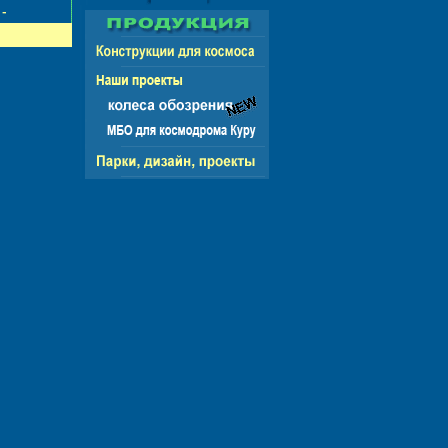
 СНГ - ЕВРОПА - АМЕРИКА - АЗИЯ - АФРИКА