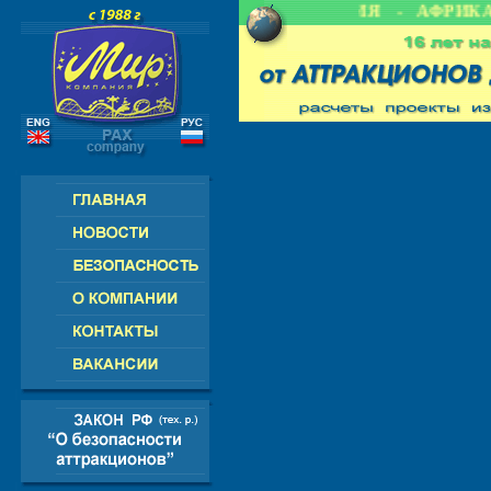
 СНГ - ЕВРОПА - АМЕРИКА - АЗИЯ - АФРИКА