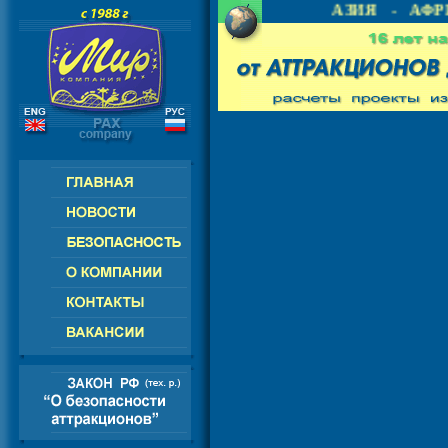
 - СНГ - ЕВРОПА - АМЕРИКА - АЗИЯ - АФРИ