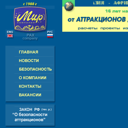
 - СНГ - ЕВРОПА - АМЕРИКА - АЗИЯ - АФРИК