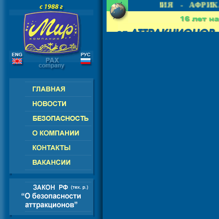
 СНГ - ЕВРОПА - АМЕРИКА - АЗИЯ - АФРИКА