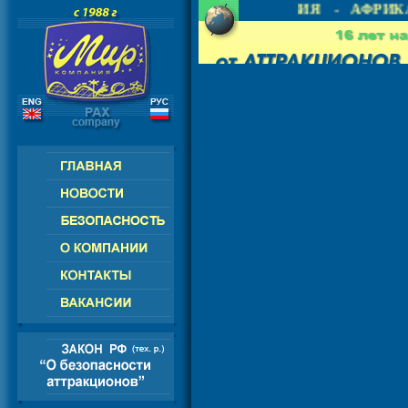
 СНГ - ЕВРОПА - АМЕРИКА - АЗИЯ - АФРИКА