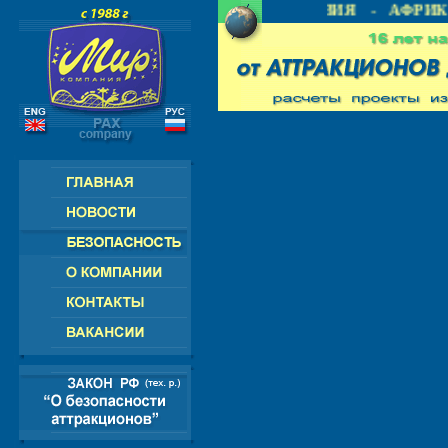
 СНГ - ЕВРОПА - АМЕРИКА - АЗИЯ - АФРИКА