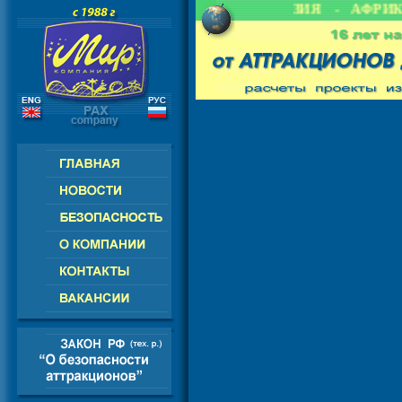
- СНГ - ЕВРОПА - АМЕРИКА - АЗИЯ - АФРИКА