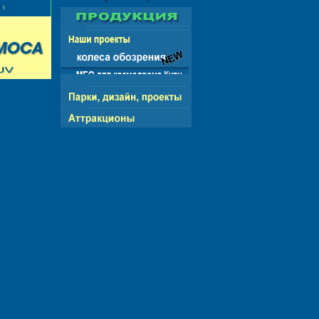
СНГ - ЕВРОПА - АМЕРИКА - АЗИЯ - АФРИКА