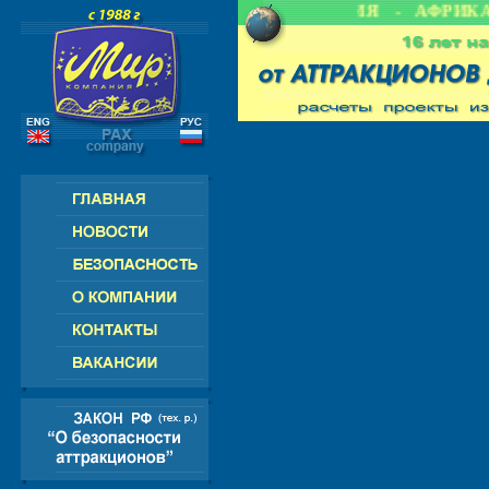
 СНГ - ЕВРОПА - АМЕРИКА - АЗИЯ - АФРИКА