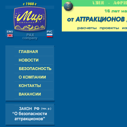
- СНГ - ЕВРОПА - АМЕРИКА - АЗИЯ - АФРИК