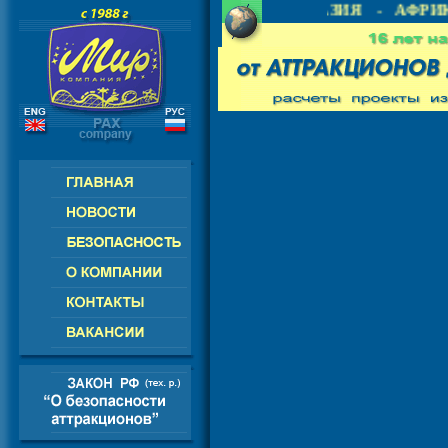
- СНГ - ЕВРОПА - АМЕРИКА - АЗИЯ - АФРИК