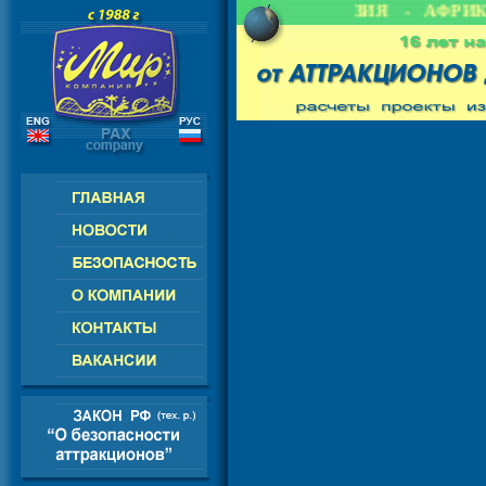
- СНГ - ЕВРОПА - АМЕРИКА - АЗИЯ - АФРИКА