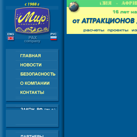
- СНГ - ЕВРОПА - АМЕРИКА - АЗИЯ - АФРИК