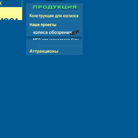
НГ - ЕВРОПА - АМЕРИКА - АЗИЯ - АФРИКА