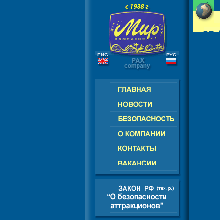
РОССИЯ - СНГ - ЕВРОПА - АМЕРИК