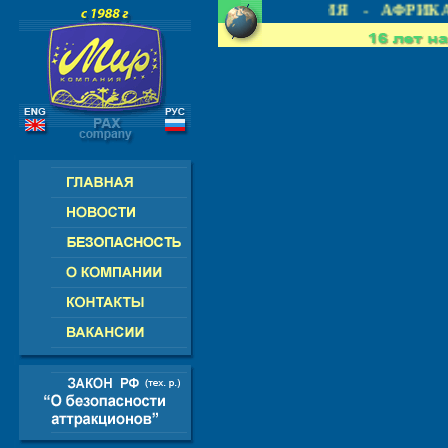
 СНГ - ЕВРОПА - АМЕРИКА - АЗИЯ - АФРИКА