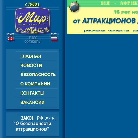
 СНГ - ЕВРОПА - АМЕРИКА - АЗИЯ - АФРИКА