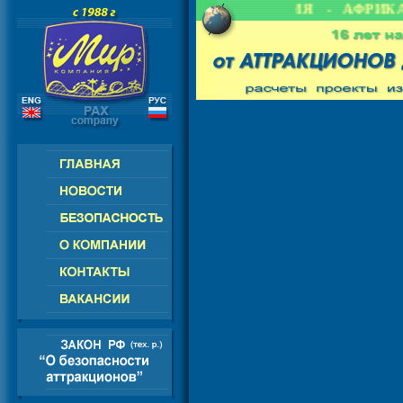
 СНГ - ЕВРОПА - АМЕРИКА - АЗИЯ - АФРИКА