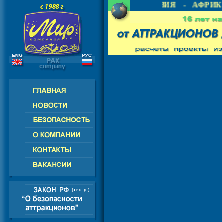
 СНГ - ЕВРОПА - АМЕРИКА - АЗИЯ - АФРИКА