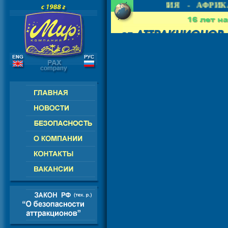
 СНГ - ЕВРОПА - АМЕРИКА - АЗИЯ - АФРИКА