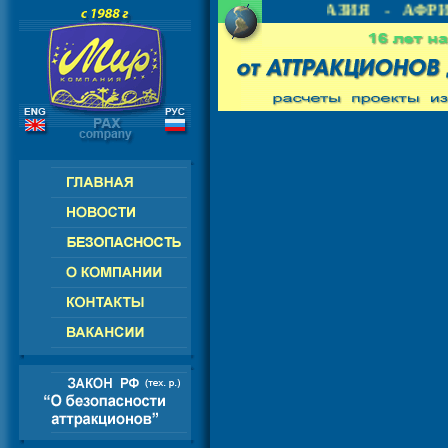
 - СНГ - ЕВРОПА - АМЕРИКА - АЗИЯ - АФРИК