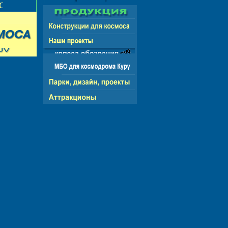
НГ - ЕВРОПА - АМЕРИКА - АЗИЯ - АФРИКА