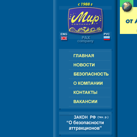
РОССИЯ - СНГ - ЕВРОПА - АМЕРИК