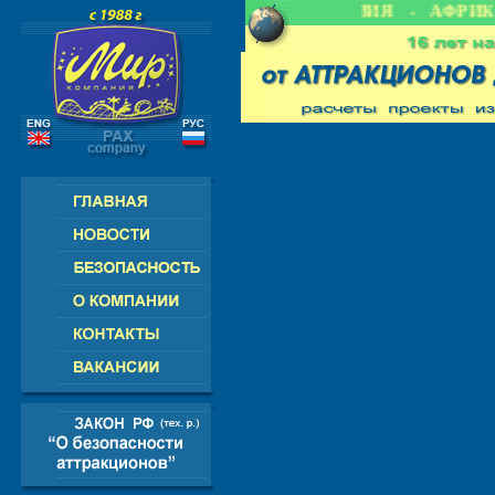
 СНГ - ЕВРОПА - АМЕРИКА - АЗИЯ - АФРИКА