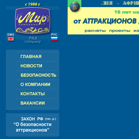
- СНГ - ЕВРОПА - АМЕРИКА - АЗИЯ - АФРИК