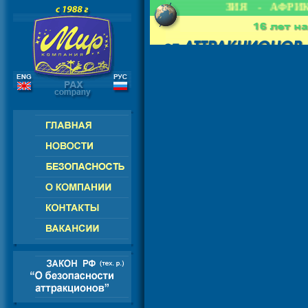
- СНГ - ЕВРОПА - АМЕРИКА - АЗИЯ - АФРИК