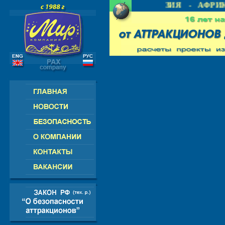
- СНГ - ЕВРОПА - АМЕРИКА - АЗИЯ - АФРИК