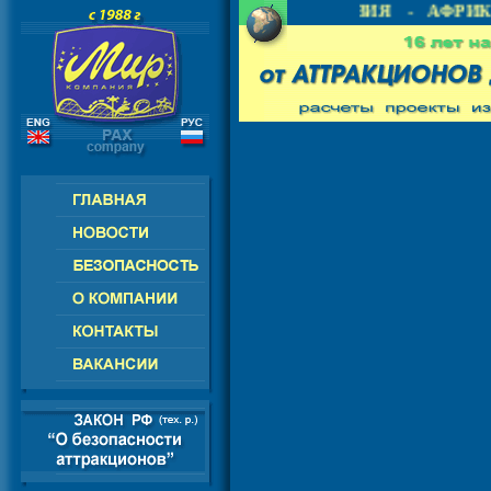
- СНГ - ЕВРОПА - АМЕРИКА - АЗИЯ - АФРИКА