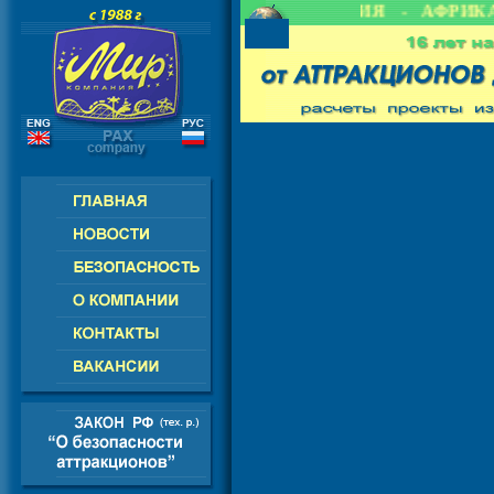
 СНГ - ЕВРОПА - АМЕРИКА - АЗИЯ - АФРИКА