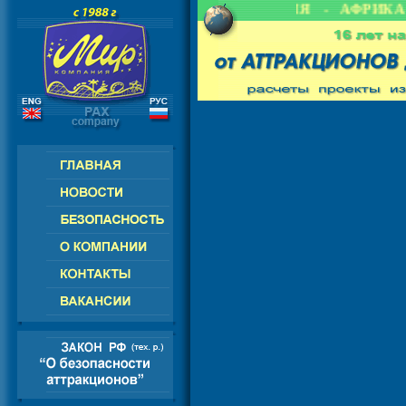
СНГ - ЕВРОПА - АМЕРИКА - АЗИЯ - АФРИКА